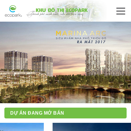
DỰ ÁN ĐANG MỞ BÁN