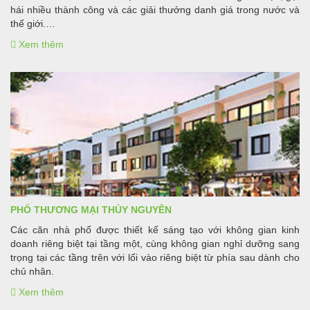
hái nhiều thành công và các giải thưởng danh giá trong nước và
thế giới.
Xem thêm
Sự ra mắt thương hiệu Ecopark Grand thể hiện mong muốn vươn
lên tầm cao mới chủ đầu tư Vihajico. Ecopark Grand là thương
hiệu cao cấp của Ecopark, bao gồm các BĐS đặc biệt sang trọng,
xa xỉ đi kèm với những tiêu chuẩn sống,dịch vụ đẳng cấp theo
chất lượng 5 sao quốc tế
PHỐ THƯƠNG MẠI THỦY NGUYÊN
Các căn nhà phố được thiết kế sáng tạo với không gian kinh
doanh riêng biệt tại tầng một, cùng không gian nghỉ dưỡng sang
trọng tại các tầng trên với lối vào riêng biệt từ phía sau dành cho
chủ nhân.
Xem thêm