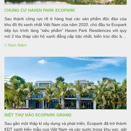
CHUNG CƯ HAVEN PARK ECOPARK
Sau thành công rực rỡ ở hàng loạt các sản phẩm độc đáo của
khu đô thị xanh nhất Việt Nam của năm 2020, chủ đầu tư Ecopark
tiếp tục trình làng “siêu phẩm” Haven Park Residences với quy
mô 2 tòa tháp căn hộ xanh đẳng cấp bậc nhất, kiến trúc độc bản
ngay quý 1/2021 với giá bán ưu đãi cùng nhiều chính sách bán
Xem thêm
hàng hấp dẫn. Sở hữu vị trí đắc địa trên cung đường Vịnh Đảo,
cùng phong cách thiết kế xanh nổi bật, dự án Haven Park
Residences được ví như “Công viên trong đại công viên”.
BIỆT THỰ ĐẢO ECOPARK GRAND
Sau gần một thập kỉ xây dựng và phát triển, Ecopark đã trở thành
KDT xanh kiểu mẫu cua Việt Nam và các nước trong khu vực, gặt