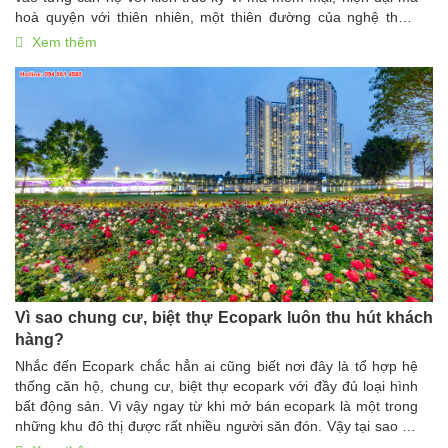
hoà quyện với thiên nhiên, một thiên đường của nghệ thuật
trình diễn ánh sáng. Mở ra xu hướng bất động sản trị liệu tổ
Xem thêm
hợp khoáng nóng tại gia đầu tiên của Việt Nam, mang đến
những trải nghiệm sống chưa từng có tại Việt Nam.
Vì sao chung cư, biệt thự Ecopark luôn thu hút khách
hàng?
Nhắc đến Ecopark chắc hẳn ai cũng biết nơi đây là tổ hợp hệ
thống căn hộ, chung cư, biệt thự ecopark với đầy đủ loại hình
bất động sản. Vì vậy ngay từ khi mở bán ecopark là một trong
những khu đô thị được rất nhiều người săn đón. Vậy tại sao dù
không nằm trong nội thành nhưng dự án này vẫn luôn thu hút