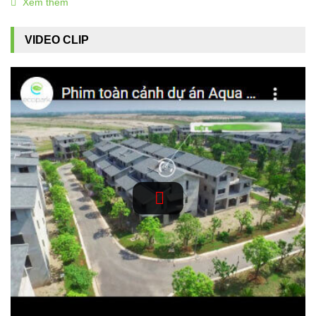
Xem thêm
khách hàng? Hãy cùng batdongsanecopark.vn tìm hiểu qua bài
viết này nhé.
VIDEO CLIP