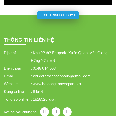
LỊCH TRÌNH XE BUÝT
THÔNG TIN LIÊN HỆ
Địa chỉ
: Khu ?? th? Ecopark, Xu?n Quan, V?n Giang,
H?ng Y?n, VN
Điện thoại
: 0948 014 568
Email
: khudothixanhecopark@gmail.com
Website
: www.batdongsanecopark.vn
Đang online
: 9 lượt
Tổng số online
: 1828526 lượt
Kết nối với chúng tôi