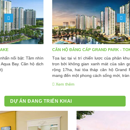
CĂN HỘ ĐẲNG CẤP GRAND PARK - TOKYO TOUCH
Tọa lạc tại vị trí chiến lược của phân khu Aqua Bay và được ôm
trọn bởi không gian xanh mát của sân golf đẳng cấp và vịnh hồ
rộng 17ha, hai tòa tháp căn hộ Grand Park cao 33 & 36 tầng
mang đến một phong cách sống mới, tràn đầy năng lượng
Xem thêm
DỰ ÁN ĐANG TRIỂN KHAI