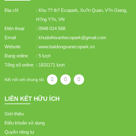
Địa chỉ
: Khu ?? th? Ecopark, Xu?n Quan, V?n Giang,
H?ng Y?n, VN
Điện thoại
: 0948 014 568
Email
: khudothixanhecopark@gmail.com
Website
: www.batdongsanecopark.vn
Đang online
: 5 lượt
Tổng số online
: 1831171 lượt
Kết nối với chúng tôi
LIÊN KẾT HỮU ÍCH
Giới thiệu
Điều khoản sử dụng
Quyền riêng tư