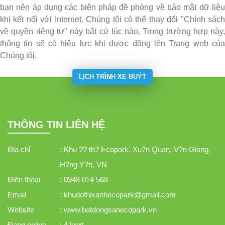
bạn nên áp dụng các biện pháp đề phòng về bảo mật dữ liệu
khi kết nối với Internet. Chúng tôi có thể thay đổi "Chính sách
về quyền riêng tư" này bất cứ lúc nào. Trong trường hợp này,
thông tin sẽ có hiệu lực khi được đăng lên Trang web của
Chúng tôi.
LỊCH TRÌNH XE BUÝT
THÔNG TIN LIÊN HỆ
Địa chỉ
: Khu ?? th? Ecopark, Xu?n Quan, V?n Giang,
H?ng Y?n, VN
Điện thoại
: 0948 014 568
Email
: khudothixanhecopark@gmail.com
Website
: www.batdongsanecopark.vn
Đang online
: 4 lượt