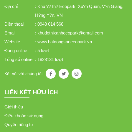
Địa chỉ
: Khu ?? th? Ecopark, Xu?n Quan, V?n Giang,
H?ng Y?n, VN
Điện thoại
: 0948 014 568
Email
: khudothixanhecopark@gmail.com
Website
: www.batdongsanecopark.vn
Đang online
: 5 lượt
Tổng số online
: 1828131 lượt
Kết nối với chúng tôi
LIÊN KẾT HỮU ÍCH
Giới thiệu
Điều khoản sử dụng
Quyền riêng tư