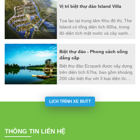
Ecopark, gửi gắm triết lý nhân sinh
Vị trí biệt thự đảo Island Villa
và một chuẩn mực sống thượng lưu
chưa từng có.
Tọa lạc tại trung tâm Khu đô thị, The
Island có tổng diện tích 60ha, trong
đó diện tích mặt nước và cây xanh
chiếm tới 37,5ha (62%), và với mật
độ xây dựng thấp ~15%, các gia chủ
Biệt thự đảo - Phong cách sống
sẽ được tận hưởng không gian sống
đẳng cấp
hiếm có trên mặt nước tuần hoàn
gần gũi với thiên nhiên.
Biệt thự đảo Ecopark được xây dựng
trên diện tích 67ha, bao gồm khoảng
200 căn biệt thự với 3 loại diện tích:
450m2, 800m2 và 2000m2. Không
đơn thuần chỉ là một công trình kiến
trúc, biệt thự đảo Ecopark mang tới
LỊCH TRÌNH XE BUÝT
cho gia chủ trải nghiệm một lối sống
đẳng cấp bậc nhất giữa thiên nhiên.
THÔNG TIN LIÊN HỆ