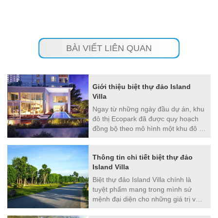
BÀI VIẾT LIÊN QUAN
Giới thiệu biệt thự đảo Island
Villa
Ngay từ những ngày đầu dự án, khu
đô thị Ecopark đã được quy hoạch
đồng bộ theo mô hình một khu đô thị
tích hợp, đáp ứng mọi nhu cầu cuộc
sống của cư dân.
Thông tin chi tiết biệt thự đảo
Island Villa
Biệt thự đảo Island Villa chính là
tuyệt phẩm mang trong mình sứ
mệnh đại diện cho những giá trị vượt
trội, đẳng cấp nhất của thương hiệu