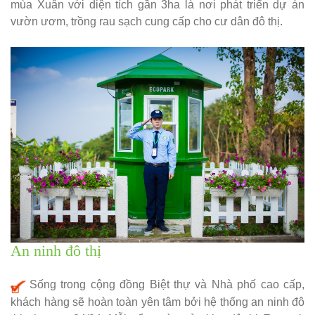
mùa Xuân với diện tích gần 3ha là nơi phát triển dự án
vườn ươm, trồng rau sạch cung cấp cho cư dân đô thị.
An ninh đô thị
Sống trong cộng đồng Biệt thự và Nhà phố cao cấp,
khách hàng sẽ hoàn toàn yên tâm bởi hệ thống an ninh đô