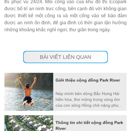
thị phục vụ 24/24. Mỗi cổng vào của khu đô thị Ecopark
được bố trí an ninh trực cổng, bên cạnh đó với không gian
được thiết kế một cổng ra và một cổng vào sẽ bảo đảm
được an ninh ổn định, để gia đình có thời gian tận hưởng
những khoảng khắc nghỉ ngơi, thư giãn trong ngày.
BÀI VIẾT LIÊN QUAN
Giới thiệu cộng đồng Park River
Nép mình bên dòng Bắc Hưng Hải
hiền hòa, thơ mộng trong vòng ôm
của con sông Hồng chở nặng phù
sa, Park River là nét vẽ đầu tiên
trong bức tranh của khu đô thị
Thông tin chi tiết cộng đồng Park
Ecopark ven sông.
River