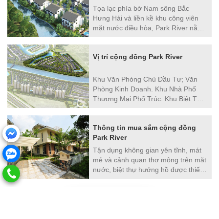
Tọa lạc phía bờ Nam sông Bắc
Hưng Hải và liền kề khu công viên
mặt nước điều hòa, Park River nằm
trong chuỗi các sản phẩm hướng
mặt nước độc đáo của khu đô thị
Vị trí cộng đồng Park River
Ecopark, với những ưu đãi tuyệt vời
do thiên nhiên ban tặng.
Khu Văn Phòng Chủ Đầu Tư; Văn
Phòng Kinh Doanh. Khu Nhà Phố
Thương Mại Phố Trúc. Khu Biệt Thự
Vườn Tùng. Công Viên Mùa Hạ /
Khu Vui Chơi Trẻ Em Kolorado
Thông tin mua sắm cộng đồng
Ecopark. Công Viên Mùa Thu (Sân
Park River
Tập Golf) 6. Khu Biệt Thự Vườn Mai
Tận dụng không gian yên tĩnh, mát
mẻ và cảnh quan thơ mộng trên mặt
nước, biệt thự hướng hồ được thiết
kế mở từ mọi góc độ, đưa thiên
nhiên tràn ngập vào mọi ngõ ngách
của căn nhà. Đây là sản phẩm nhà ở
LỊCH TRÌNH XE BUÝT
nghỉ dưỡng cao cấp nhất của Park
River, phù hợp với phong cách sống