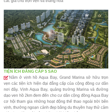
các gia chủ trọn vẹn và thăng hoa
TIỆN ÍCH ĐẲNG CẤP 5 SAO
Nằm ở vịnh hồ Aqua Bay, Grand Marina sở hữu trọn
vẹn các tiện ích hiện đại đẳng cấp của cộng đồng cư dân
nơi đây. Vịnh Aqua Bay, quảng trường Marina và đường
dạo ven hồ 2km đem đến cho cư dân cộng đồng Aqua Bay
cơ hội tham gia những hoạt động thể thao ngoài trời bên
vịnh, thưởng ngoạn cảnh đẹp bằng du thuyền hay thử cảm