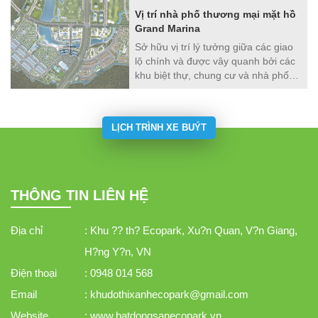
Vị trí nhà phố thương mại mặt hồ
Grand Marina
Sở hữu vị trí lý tưởng giữa các giao
lộ chính và được vây quanh bởi các
khu biệt thự, chung cư và nhà phố
thương mại, Grand Marina thực sự
là trung tâm của phân khu Aqua Bay
năng động. Nơi đây hội tụ đầy đủ
LỊCH TRÌNH XE BUÝT
yếu tố cho 1 khu phố thương mại
sầm uất, là điểm dừng chân mua
sắm tiện lợi cho cư dân Grand Park
và Central Lake.
THÔNG TIN LIÊN HỆ
Địa chỉ
: Khu ?? th? Ecopark, Xu?n Quan, V?n Giang,
H?ng Y?n, VN
Điện thoại
: 0948 014 568
Email
: khudothixanhecopark@gmail.com
Website
: www.batdongsanecopark.vn