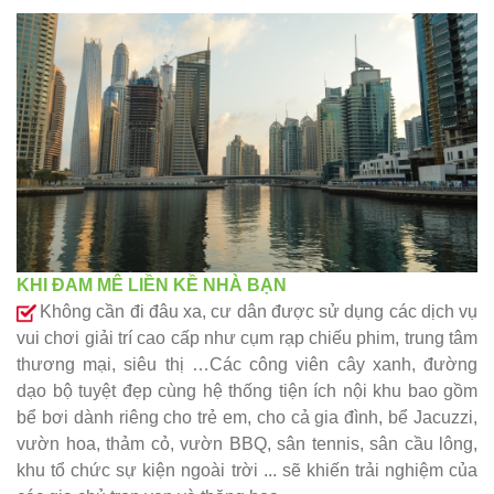
KHI ĐAM MÊ LIỀN KỀ NHÀ BẠN
Không cần đi đâu xa, cư dân được sử dụng các dịch vụ
vui chơi giải trí cao cấp như cụm rạp chiếu phim, trung tâm
thương mại, siêu thị …Các công viên cây xanh, đường
dạo bộ tuyệt đẹp cùng hệ thống tiện ích nội khu bao gồm
bể bơi dành riêng cho trẻ em, cho cả gia đình, bể Jacuzzi,
vườn hoa, thảm cỏ, vườn BBQ, sân tennis, sân cầu lông,
khu tổ chức sự kiện ngoài trời ... sẽ khiến trải nghiệm của