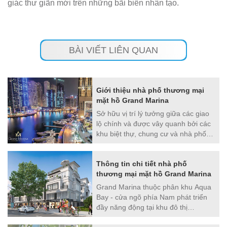
giác thư giãn mới trên những bãi biển nhân tạo.
BÀI VIẾT LIÊN QUAN
Giới thiệu nhà phố thương mại
mặt hồ Grand Marina
Sở hữu vị trí lý tưởng giữa các giao
lộ chính và được vây quanh bởi các
khu biệt thự, chung cư và nhà phố
thương mại, Grand Marina thực sự
là trung tâm của phân khu Aqua Bay
Thông tin chi tiết nhà phố
năng độn
thương mại mặt hồ Grand Marina
Grand Marina thuộc phân khu Aqua
Bay - cửa ngõ phía Nam phát triển
đầy năng động tại khu đô thị
Ecopark.