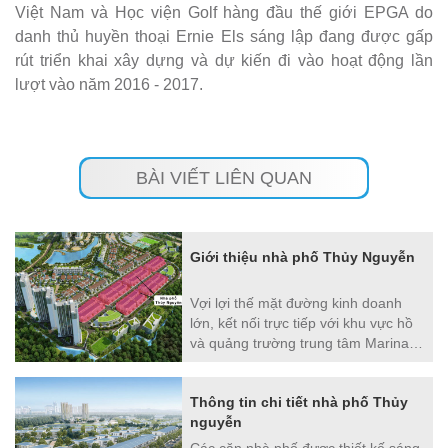
Việt Nam và Học viện Golf hàng đầu thế giới EPGA do
danh thủ huyền thoại Ernie Els sáng lập đang được gấp
rút triển khai xây dựng và dự kiến đi vào hoạt động lần
lượt vào năm 2016 - 2017.
BÀI VIẾT LIÊN QUAN
Giới thiệu nhà phố Thủy Nguyễn
Vợi lợi thế mặt đường kinh doanh
lớn, kết nối trực tiếp với khu vực hồ
và quảng trường trung tâm Marina
Square, các khu phố thương mại
Thủy Nguyên hứa hẹn sẽ tạo nên
Thông tin chi tiết nhà phố Thủy
điểm nhấn cho sự sôi động và sầm
nguyễn
uất của Aqua Bay
Các căn nhà phố được thiết kế sáng