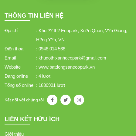
THÔNG TIN LIÊN HỆ
Địa chỉ
: Khu ?? th? Ecopark, Xu?n Quan, V?n Giang,
H?ng Y?n, VN
Điện thoại
: 0948 014 568
Email
: khudothixanhecopark@gmail.com
Website
: www.batdongsanecopark.vn
Đang online
: 4 lượt
Tổng số online
: 1830991 lượt
Kết nối với chúng tôi
LIÊN KẾT HỮU ÍCH
Giới thiệu