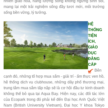
nhiên giao hòa, năng lượng sống không ngừng sinh sôi,
mang lại một trải nghiệm sống đầy tươi mới, môi trường
sống bền vững, lý tưởng.
HỆ
THỐNG
TIỆN
ÍCH,
GIÁO
DỤC
ĐẲNG
CẤP
Bên
cạnh đó, những tổ hợp mua sắm - giải trí - ẩm thực ven hồ,
hệ thống dịch vụ clubhouse, những dãy phố thương mại,
trung tâm mua sắm tấp nập sẽ là cơ hội đầu tư kinh doanh
không thể bỏ qua tại Aqua Bay. Hiện nay, các đối tác lớn
của Ecopark trong đó phải kể đến Đại học Anh Quốc Việt
Nam (British University Vietnam), Đại học Y khoa Tokyo