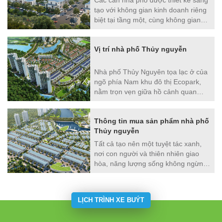
tạo với không gian kinh doanh riêng
biệt tại tầng một, cùng không gian
nghỉ dưỡng sang trọng
Vị trí nhà phố Thủy nguyễn
Nhà phố Thủy Nguyên tọa lạc ở của
ngõ phía Nam khu đô thị Ecopark,
nằm trọn vẹn giữa hồ cảnh quan
Aqua rộng lớn và những tiện ích
hiện đại bao quanh (bao gồm khu
Thông tin mua sản phẩm nhà phố
trung tâm thể thao rộng 3ha, trường
Thủy nguyễn
học quốc tế 2,3ha và khu trường học
liên cấp Nguyễn Siêu, học viện sân
Tất cả tạo nên một tuyệt tác xanh,
gôn ELS 12ha và trung tâm tiện ích
nơi con người và thiên nhiên giao
1,2ha). Nơi hứa hẹn sẽ mang lại
hòa, năng lượng sống không ngừng
cuộc sống hài hòa trọn vẹn và rất
sinh sôi, mang lại một trải nghiệm
năng động trong tương lai.
sống đầy tươi mới, môi trường sống
bền vững, lý tưởng.
LỊCH TRÌNH XE BUÝT