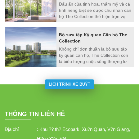
hình kinh doanh, đồng thời là chốn
Dấu ấn của tinh hoa, thẩm mỹ và cá
an cư đẳng cấp cho gia chủ.
tính riêng biệt sẽ được chủ nhân căn
hộ The Collection thể hiện trọn vẹn
trong mỗi biệt thự độc bản giữa mây
trời.
Bộ sưu tập Kỳ quan Căn hộ The
Collection
Không chỉ đơn thuần là bộ sưu tập
kỳ quan căn hộ, The Collection còn
là biểu tượng cuộc sống thượng lưu
của những chủ nhân xứng tầm.
LỊCH TRÌNH XE BUÝT
THÔNG TIN LIÊN HỆ
Địa chỉ
: Khu ?? th? Ecopark, Xu?n Quan, V?n Giang,
H?ng Y?n, VN