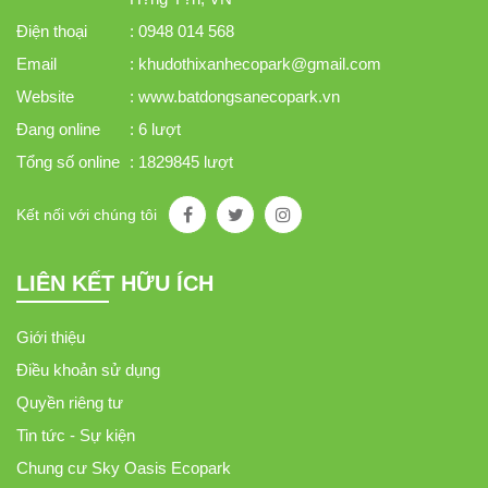
Điện thoại
: 0948 014 568
Email
: khudothixanhecopark@gmail.com
Website
: www.batdongsanecopark.vn
Đang online
: 6 lượt
Tổng số online
: 1829845 lượt
Kết nối với chúng tôi
LIÊN KẾT HỮU ÍCH
Giới thiệu
Điều khoản sử dụng
Quyền riêng tư
Tin tức - Sự kiện
Chung cư Sky Oasis Ecopark