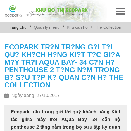
Trang chủ
Quản lý menu
Khu căn hộ
The Collection
ECOPARK TR?N TR?NG G?I T?I
QU? KH?CH H?NG KI?T T?C GI?A
M?Y TR?I AQUA BAY- 34 C?N H?
PENTHOUSE 2 T?NG N?M TRONG
B? S?U T?P K? QUAN C?N H? THE
COLLECTION
Ngày đăng: 27/10/2017
Ecopark trân trọng gửi tới quý khách hàng Kiệt
tác giữa mây trời AQua Bay- 34 căn hộ
penthouse 2 tầng nằm trong bộ sưu tập kỳ quan