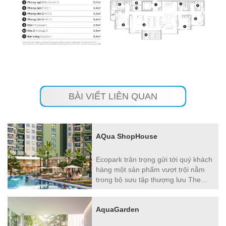
BÀI VIẾT LIÊN QUAN
AQua ShopHouse
Ecopark trân trọng gửi tới quý khách
hàng một sản phẩm vượt trội nằm
trong bộ sưu tập thượng lưu The
collection sắp được ra mắt. 16 căn
shophouse tọa lạc tại các tòa tháp
AquaGarden
căn hộ AQuabay sôi động, một mô
hình " độc bản" phù hợp với mọi loại