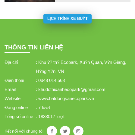
nghiệm và tận hưởng những dịch vụ
đẳng cấp như những resort 6 sao.
Đó là những dịch vụ nào? Hãy cùng
LỊCH TRÌNH XE BUÝT
batdongsanecopark.vn khám phá
ngay trong bài viết dưới đây nhé.
THÔNG TIN LIÊN HỆ
Địa chỉ
: Khu ?? th? Ecopark, Xu?n Quan, V?n Giang,
H?ng Y?n, VN
Điện thoại
: 0948 014 568
Email
: khudothixanhecopark@gmail.com
Website
: www.batdongsanecopark.vn
Đang online
: 7 lượt
Tổng số online
: 1833017 lượt
Kết nối với chúng tôi