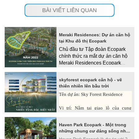
BÀI VIẾT LIÊN QUAN
Meraki Residences: Dự án căn hộ
tại Khu đô thị Ecopark
Chủ đầu tư Tập đoàn Ecopark
chính thức ra mắt dự án căn hộ
Meraki Residences Ecopark
nằm tại trung tâm khu đô thi sinh
thái Ecopark Văn Giang với giá
skyforest ecopark căn hộ - vẽ
bán ưu đãi cùng nhiều chính
thiên nhiên lên bầu trời
sách bán hàng hấp dẫn
Tên dự án: Sky Forest Residence
Vị trí: Nằm tại giao lộ của cung
đường Vịnh đảo – Giáo dục – CBD (
kế cận trường Chadwick )
Haven Park Ecopark - Một trong
những chung cư đáng sống nhất
Quy mô: 2.3 ha
tại miền Bắc
Haven Park Ecopark là dự án với 2