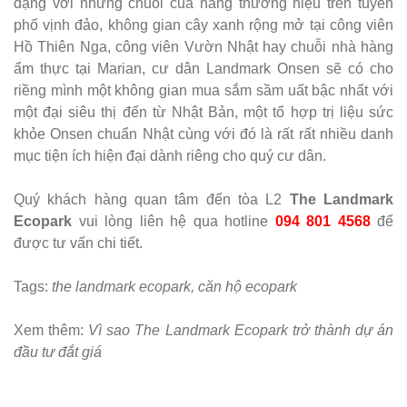
dạng với những chuỗi của hàng thương hiệu trên tuyến
phố vịnh đảo, không gian cây xanh rộng mở tại công viên
Hồ Thiên Nga, công viên Vườn Nhật hay chuỗi nhà hàng
ẩm thực tại Marian, cư dân Landmark Onsen sẽ có cho
riềng mình một không gian mua sắm sầm uất bậc nhất với
một đại siêu thị đến từ Nhật Bản, một tổ hợp trị liệu sức
khỏe Onsen chuẩn Nhật cùng với đó là rất rất nhiều danh
mục tiện ích hiện đại dành riêng cho quý cư dân.
Quý khách hàng quan tâm đến tòa L2
The Landmark
Ecopark
vui lòng liên hệ qua hotline
094 801 4568
để
được tư vấn chi tiết.
Tags:
the landmark ecopark
,
căn hộ ecopark
Xem thêm:
Vì sao The Landmark Ecopark trở thành dự án
đầu tư đắt giá