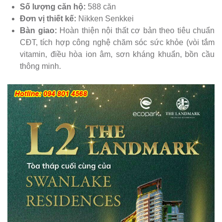
Số lượng căn hộ:
588 căn
Đơn vị thiết kế:
Nikken Senkkei
Bàn giao:
Hoàn thiện nội thất cơ bản theo tiêu chuẩn
CĐT, tích hợp công nghệ chăm sóc sức khỏe (vòi tắm
vitamin, điều hòa ion âm, sơn kháng khuẩn, bồn cầu
thông minh.