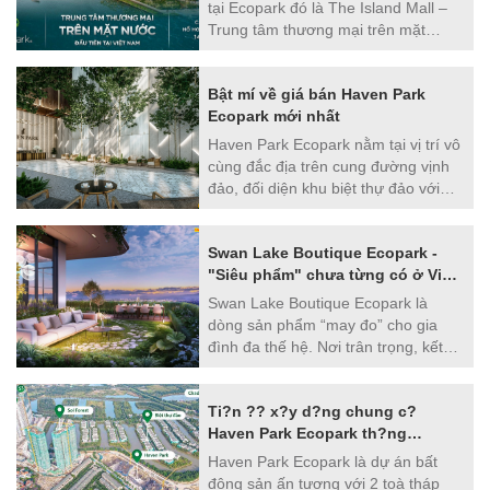
batdongsanecopark.vn tìm hiểu qua
tại Ecopark đó là The Island Mall –
bài viết này nhé.
Trung tâm thương mại trên mặt
nước lần đầu tiên xuất hiện tại Việt
Nam. Đây là trung tâm thương mại
Bật mí về giá bán Haven Park
rộng hàng chục nghìn m2 sắp được
Ecopark mới nhất
triển khai tại khu đô thị Ecopark với
hàng loạt các tiện ích đẳng cấp quốc
Haven Park Ecopark nằm tại vị trí vô
tế. Sau khi hoàn thành nơi này chính
cùng đắc địa trên cung đường vịnh
là điểm đến hấp dẫn dành cho cư
đảo, đối diện khu biệt thự đảo với
dân và khách du lịch đến đây sẽ
diện tích lên tới hơn 60 ha cây xanh
được trải nghiệm phong cách mua
và mặt nước, được hưởng trọn vẹn
sắm, ẩm thực cực kì ấn tượng.
Swan Lake Boutique Ecopark -
cảnh quan hoàn hảo của công viên
"Siêu phẩm" chưa từng có ở Việt
cây xanh cùng những tiện ích hiện
Nam
đại của cả thành phố xanh Ecopark.
Swan Lake Boutique Ecopark là
Do đó giá bán Haven Park Ecopark
dòng sản phẩm “may đo” cho gia
luôn là vấn đề được nhiều người
đình đa thế hệ. Nơi trân trọng, kết
quan tâm. Trong bài viết hôm nay,
nối và gìn giữ những khoảng thời
batdongsanecopark.vn sẽ cập nhật
gian đẹp nhất giữa các thành viên
giá bán mới nhất của Haven Park
Ti?n ?? x?y d?ng chung c?
trong gia đình.
Ecopark để quý khách hàng cùng
Haven Park Ecopark th?ng
tham khảo.
11/2021
Haven Park Ecopark là dự án bất
động sản ấn tượng với 2 toà tháp