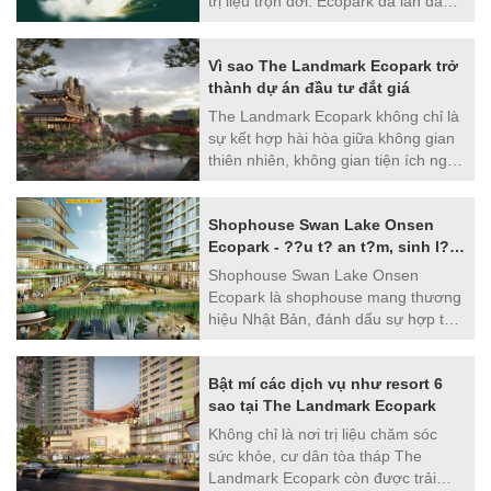
trị liệu trọn đời. Ecopark đã lần đầu
theo dõi và dễ dàng nắm bắt.
tiên đưa công nghệ khoáng nóng
Onsen và Detox đến từng căn hộ.
Vì sao The Landmark Ecopark trở
Và hện nay những căn hộ The
thành dự án đầu tư đắt giá
Landmark Ecopark đầu tiên tại toà
tháp L1 đã được CĐT ra mắt và điều
The Landmark Ecopark không chỉ là
khách hàng quan tâm đó là tiêu
sự kết hợp hài hòa giữa không gian
chuẩn bàn giao như thế nào? Vậy
thiên nhiên, không gian tiện ích nghỉ
hãy cùng batdongsanecopark.vn tìm
dưỡng khoáng nóng mà tại đây cư
hiểu qua bài viết này nhé.
dân có thể tìm thấy sự tiện nghi,
Shophouse Swan Lake Onsen
thoải mái trong từng căn hộ.
Ecopark - ??u t? an t?m, sinh l?i
b?n v?ng
Shophouse Swan Lake Onsen
Ecopark là shophouse mang thương
hiệu Nhật Bản, đánh dấu sự hợp tác
giữa Ecopark và tập đoàn bất động
sản hàng đầu Nhật Bản Nomura.
Bật mí các dịch vụ như resort 6
Nằm trên tuyến đường huyết mạch
sao tại The Landmark Ecopark
của Khu đô thị Ecopark, shophouse
Swan Lake The Onsen sở hữu
Không chỉ là nơi trị liệu chăm sóc
những lợi thế đáng để đầu tư.
sức khỏe, cư dân tòa tháp The
Landmark Ecopark còn được trải