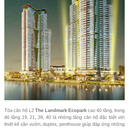
Tòa căn hộ L2
The Landmark Ecopark
cao 40 tầng, trong
đó tầng 19, 21, 39, 40 là những tầng căn hộ đặc biệt với
thiết kế sân vườn, duplex, penthouse giúp đáp ứng những