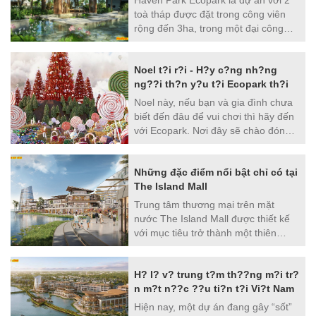
toà tháp được đặt trong công viên
Số lượng tòa căn hộ: Tòa SF1 30
rộng đến 3ha, trong một đại công
tầng: 380 căn | Tòa SF2 38 tầng: 488
viện rộng 50ha của Ecopark. Haven
căn | Tòa SF3: 41 tầng 600 căn
Park Ecopark mang đến một không
Noel t?i r?i - H?y c?ng nh?ng
gian sống, nơi con người được thiên
ng??i th?n y?u t?i Ecopark th?i
Số lượng căn hộ: 1468 căn
nhiên yêu thương, mang lại cho cư
dân tại đây mỗi ngày trải nghiệm
Noel này, nếu bạn và gia đình chưa
như nghỉ dưỡng ở resort 6 sao.
Hệ thống tiện ích: Quảng trường trẻ
biết đến đâu để vui chơi thì hãy đến
với Ecopark. Nơi đây sẽ chào đón
thơ 5000m2 | Công viên trẻ thơ | Hồ
bạn bằng một mùa Noel ngọt ngào
bơi 4 mùa | Nhà hàng thượng uyển |
chưa từng có tại Việt Nam. Hoành
Vườn thượng uyển trong nhà | Bar
Những đặc điểm nổi bật chỉ có tại
tráng và rực rỡ chưa từng có tại
trên mây | BBQ thượng uyển & rạp
The Island Mall
Miền Bắc.
chiếu phim ngoài trời
Trung tâm thương mại trên mặt
nước The Island Mall được thiết kế
Quản lý và vận hành: CBRE
với mục tiêu trở thành một thiên
đường shopping, ẩm thực, giải trí nổi
tiếng nhất của Việt Nam. Không
H? l? v? trung t?m th??ng m?i tr?
những thế The Island Mall còn hội
n m?t n??c ??u ti?n t?i Vi?t Nam
những đặc điểm hiếm có. Vậy cụ thể
như thế nào? Hãy cùng
Hiện nay, một dự án đang gây “sốt”