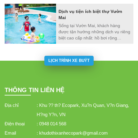
chìm trong khu rừng nhiệt đới ngập
Khu Vui Chơi Trẻ Em Kolorado
tràn cây xanh và ánh nắng ấm áp.
Dịch vụ tiện ích biệt thự Vườn
Ecopark. Công Viên Mùa Thu (Sân
Mai
Tập Golf)
Sống tại Vườn Mai, khách hàng
được tận hưởng những dịch vụ riêng
biệt cao cấp nhất: hồ bơi rộng
thoáng, khu vui chơi cho trẻ em, khu
tổ chức hoạt động ngoài trơi, sân
tennis, sân cầu lông, khu nghỉ chân,
LỊCH TRÌNH XE BUÝT
khu đọc sách, phòng thể dục, yoga,
Jacuzzi…nằm trong quần thể
clubhouse (nhà cộng đồng) rộng
9.395m2
THÔNG TIN LIÊN HỆ
Địa chỉ
: Khu ?? th? Ecopark, Xu?n Quan, V?n Giang,
H?ng Y?n, VN
Điện thoại
: 0948 014 568
Email
: khudothixanhecopark@gmail.com