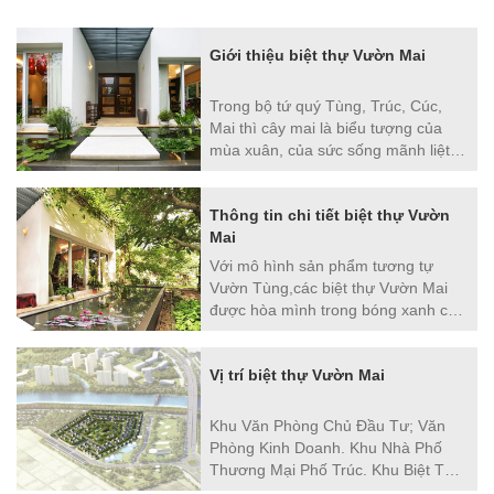
Giới thiệu biệt thự Vườn Mai
Trong bộ tứ quý Tùng, Trúc, Cúc,
Mai thì cây mai là biểu tượng của
mùa xuân, của sức sống mãnh liệt.
Đặt tên cho khu biệt thự cao cấp
Vườn Mai, chủ đầu tư mong muốn
Thông tin chi tiết biệt thự Vườn
sẽ mang đến những tiện nghi sang
Mai
trọng, hiện đại, đẳng cấp cho khách
hàng.
Với mô hình sản phẩm tương tự
Vườn Tùng,các biệt thự Vườn Mai
được hòa mình trong bóng xanh của
hàng trăm cây cổ thụ, cây bóng mát
và các chủng loại hoa phong phú tạo
Vị trí biệt thự Vườn Mai
nên một bức tranh thiên nhiên đặc
sắc. Các biệt thự song lập và đơn
lập với kiến trúc nhà hiện đại, sang
Khu Văn Phòng Chủ Đầu Tư; Văn
trọng được thiết kế nhấn mạnh vào
Phòng Kinh Doanh. Khu Nhà Phố
không gian mở, thân thiện với thiên
Thương Mại Phố Trúc. Khu Biệt Thự
nhiên. Chủ nhân sẽ như được đắm
Vườn Tùng. Công Viên Mùa Hạ /