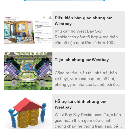
Điều kiện bàn giao chung cư
Westbay
Khu căn hộ West Bay Sky
Residences gồm tổ hợp 4 toà tháp
căn hộ tiện nghi liền kề hơn 100 dịch
vụ tiện ích 5* như siêu thị, trường
học, khu liên hợp thể thao Sport
Tiện ích chung cư Westbay
Arena, hệ thống club house với bể
bơi và phòng Gym hiện đại, học viên
golf EPGA đẳng cấp
Cổng ra vào, siêu thị, nhà trẻ, bến
xe buýt, vườn cảnh quan, bể bơi,
phòng gym, nhà câu lạc bộ, bãi để
xe 7 tầng
Hỗ trợ tài chính chung cư
Westbay
West Bay Sky Residences được bàn
giao hoàn thiện gồm cửa chính
chống cháy, hệ thống trần, sàn, bếp,