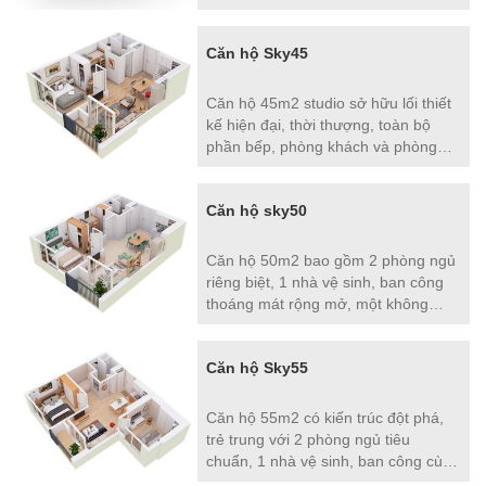
thiết bị vệ sinh, điều hoà nhiệt độ…
cao cấp. Đây được được xem là
Căn hộ Sky45
những “căn hộ lý tưởng với giá
không tưởng”
Căn hộ 45m2 studio sở hữu lối thiết
kế hiện đại, thời thượng, toàn bộ
phần bếp, phòng khách và phòng
ngủ không có tường ngăn cách như
ở các căn hộ truyền thống. Tất cả
Căn hộ sky50
đều ở trong một mặt phẳng không
gian để chủ nhân thoải mái sử dụng,
biến tấu theo ý đồ riêng của mình.
Căn hộ 50m2 bao gồm 2 phòng ngủ
riêng biệt, 1 nhà vệ sinh, ban công
thoáng mát rộng mở, một không
gian sáng tạo làm cầu nối cân bằng
giữa công việc và gia đình, đặc biệt
Căn hộ Sky55
phù hợp với những gia đình trẻ hiện
đại.
Căn hộ 55m2 có kiến trúc đột phá,
trẻ trung với 2 phòng ngủ tiêu
chuẩn, 1 nhà vệ sinh, ban công cùng
không gian đa năng để học tập, làm