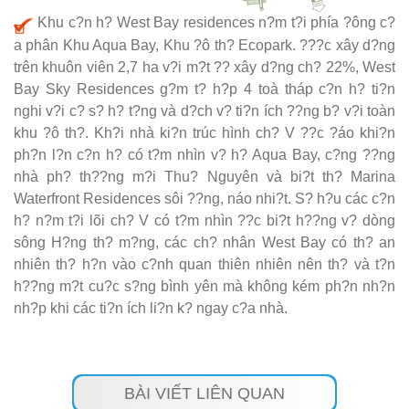
Khu c?n h? West Bay residences n?m t?i phía ?ông c?
a phân Khu Aqua Bay, Khu ?ô th? Ecopark. ???c xây d?ng
trên khuôn viên 2,7 ha v?i m?t ?? xây d?ng ch? 22%, West
Bay Sky Residences g?m t? h?p 4 toà tháp c?n h? ti?n
nghi v?i c? s? h? t?ng và d?ch v? ti?n ích ??ng b? v?i toàn
khu ?ô th?. Kh?i nhà ki?n trúc hình ch? V ??c ?áo khi?n
ph?n l?n c?n h? có t?m nhìn v? h? Aqua Bay, c?ng ??ng
nhà ph? th??ng m?i Thu? Nguyên và bi?t th? Marina
Waterfront Residences sôi ??ng, náo nhi?t. S? h?u các c?n
h? n?m t?i lõi ch? V có t?m nhìn ??c bi?t h??ng v? dòng
sông H?ng th? m?ng, các ch? nhân West Bay có th? an
nhiên th? h?n vào c?nh quan thiên nhiên nên th? và t?n
h??ng m?t cu?c s?ng bình yên mà không kém ph?n nh?n
nh?p khi các ti?n ích li?n k? ngay c?a nhà.
BÀI VIẾT LIÊN QUAN