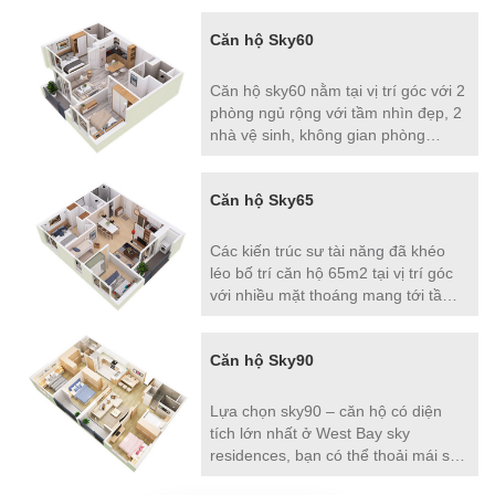
việc hoặc biến thành phòng ngủ thứ
Căn hộ Sky60
3 khi cần thiết.
Căn hộ sky60 nằm tại vị trí góc với 2
phòng ngủ rộng với tầm nhìn đẹp, 2
nhà vệ sinh, không gian phòng
khách và bếp sang trọng liền với ban
công lớn tạo ra sự thông thoáng
Căn hộ Sky65
vượt trội. Các sản phẩm rất phù hợp
với gia đình đa thế hệ.
Các kiến trúc sư tài năng đã khéo
léo bố trí căn hộ 65m2 tại vị trí góc
với nhiều mặt thoáng mang tới tầm
nhìn tươi trẻ, phóng khoáng được
chia thành 3 phòng ngủ, 2 phòng vệ
Căn hộ Sky90
sinh, ban công lớn tạo nên chuẩn
mực mới trong không gian sống.
Lựa chọn sky90 – căn hộ có diện
tích lớn nhất ở West Bay sky
residences, bạn có thể thoải mái sắp
xếp tổ ấm riêng của mình theo