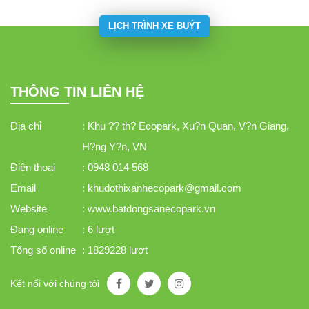
phong cách thiết kế thông minh của
người Nhật với 3 phòng ngủ lớn, 1
LỊCH TRÌNH XE BUÝT
phòng đa năng, 2 nhà vệ sinh cùng
ban công khoáng đạt
THÔNG TIN LIÊN HỆ
Địa chỉ
: Khu ?? th? Ecopark, Xu?n Quan, V?n Giang,
H?ng Y?n, VN
Điện thoại
: 0948 014 568
Email
: khudothixanhecopark@gmail.com
Website
: www.batdongsanecopark.vn
Đang online
: 6 lượt
Tổng số online
: 1829228 lượt
Kết nối với chúng tôi