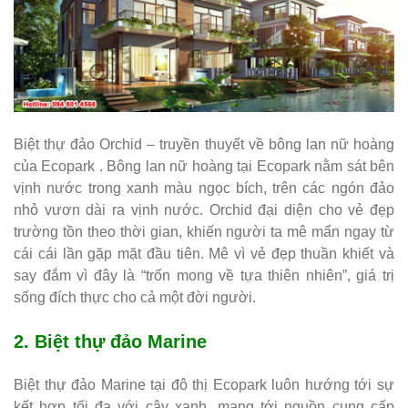
Biệt thự đảo Orchid – truyền thuyết về bông lan nữ hoàng
của Ecopark . Bông lan nữ hoàng tại Ecopark nằm sát bên
vịnh nước trong xanh màu ngọc bích, trên các ngón đảo
nhỏ vươn dài ra vịnh nước. Orchid đại diện cho vẻ đẹp
trường tồn theo thời gian, khiến người ta mê mẩn ngay từ
cái cái lần gặp mặt đầu tiên. Mê vì vẻ đẹp thuần khiết và
say đắm vì đây là “trốn mong về tựa thiên nhiên”, giá trị
sống đích thực cho cả một đời người.
2.
Biệt thự đảo Marine
Biệt thự đảo Marine tại đô thị Ecopark luôn hướng tới sự
kết hợp tối đa với cây xanh, mang tới nguồn cung cấp