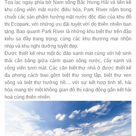
Tọa lạc ngay phía bờ Nam sông Bắc Hưng Hải và liền kề
khu công viên mặt nước điều hòa, Park River nằm trong
chuỗi các sản phẩm hướng mặt nước độc đáo của khu đô
thị Ecopark, với những ưu đãi tuyệt vời do thiên nhiên ban
tặng. Bao quanh Park River là những khu biệt thự trên đảo
kiêu sa đầy trang trọng; cùng các khu thương mại nhộn
nhịp và khu nghi dưỡng tuyệt đẹp.
Được thiết kế như một ốc đảo xanh mát cùng với hệ sinh
thái cân bằng giữa cảnh quan sông nước, cây xanh và
công viên tươi mát. Các căn biệt thự nhà ở được thiết kế
đa phong cách bao gồm biệt thự song lập, biệt thự ven
sông và biệt thự hướng hồ… với sự kết hợp tinh tế, hài
hòa mang tới một không gian đô thị năng động gắn kết hài
hoà cùng thiên nhiên.