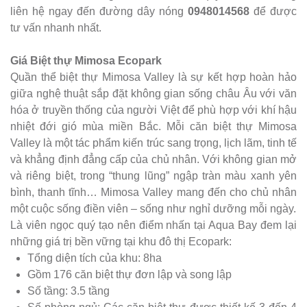
liên hệ ngay đến đường dây nóng
0948014568
để được
tư vấn nhanh nhất.
Giá Biệt thự Mimosa Ecopark
Quần thể biệt thự Mimosa Valley là sự kết hợp hoàn hảo
giữa nghệ thuật sắp đặt không gian sống châu Âu với văn
hóa ở truyền thống của người Việt để phù hợp với khí hậu
nhiệt đới gió mùa miền Bắc. Mỗi căn biệt thự Mimosa
Valley là một tác phẩm kiến trúc sang trọng, lịch lãm, tinh tế
và khẳng định đẳng cấp của chủ nhân. Với không gian mở
và riêng biệt, trong “thung lũng” ngập tràn màu xanh yên
bình, thanh tĩnh… Mimosa Valley mang đến cho chủ nhân
một cuộc sống điền viên – sống như nghỉ dưỡng mỗi ngày.
Là viên ngọc quý tạo nên điểm nhấn tại Aqua Bay đem lại
những giá trị bền vững tại khu đô thị Ecopark:
Tổng diện tích của khu: 8ha
Gồm 176 căn biệt thự đơn lập và song lập
Số tầng: 3.5 tầng