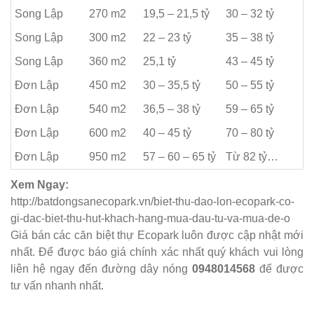
Song Lập
270 m2
19,5 – 21,5 tỷ
30 – 32 tỷ
Song Lập
300 m2
22 – 23 tỷ
35 – 38 tỷ
Song Lập
360 m2
25,1 tỷ
43 – 45 tỷ
Đơn Lập
450 m2
30 – 35,5 tỷ
50 – 55 tỷ
Đơn Lập
540 m2
36,5 – 38 tỷ
59 – 65 tỷ
Đơn Lập
600 m2
40 – 45 tỷ
70 – 80 tỷ
Đơn Lập
950 m2
57 – 60 – 65 tỷ
Từ 82 tỷ…
Xem Ngay:
http://batdongsanecopark.vn/biet-thu-dao-lon-ecopark-co-
gi-dac-biet-thu-hut-khach-hang-mua-dau-tu-va-mua-de-o
Giá bán các căn biệt thự Ecopark luôn được cập nhật mới
nhất. Để được báo giá chính xác nhất quý khách vui lòng
liên hệ ngay đến đường dây nóng
0948014568
để được
tư vấn nhanh nhất.