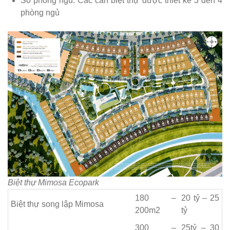
Số phòng ngủ: Các căn biệt thự được thiết kế 3 đến 4
phòng ngủ
Biệt thự Mimosa Ecopark
180 –
20 tỷ – 25
Biệt thự song lập Mimosa
200m2
tỷ
300 –
​25tỷ – 30