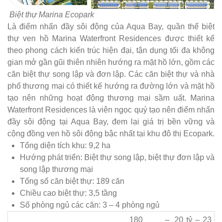
Biệt thự Marina Ecopark
Là điểm nhấn đầy sôi động của Aqua Bay, quần thể biệt
thự ven hồ Marina Waterfront Residences được thiết kế
theo phong cách kiến trúc hiện đại, tận dụng tối đa không
gian mở gần gũi thiên nhiên hướng ra mặt hồ lớn, gồm các
căn biệt thự song lập và đơn lập. Các căn biệt thự và nhà
phố thương mại có thiết kế hướng ra đường lớn và mặt hồ
tạo nên những hoạt động thương mại sầm uất. Marina
Waterfront Residences là viên ngọc quý tạo nên điểm nhấn
đầy sôi động tại Aqua Bay, đem lại giá trị bền vững và
cộng đồng ven hồ sôi động bậc nhất tại khu đô thị Ecopark.
Tổng diện tích khu: 9,2 ha
Hướng phát triển: Biệt thự song lập, biệt thự đơn lập và
song lập thương mại
Tổng số căn biệt thự: 189 căn
Chiều cao biệt thự: 3,5 tầng
Số phòng ngủ các căn: 3 – 4 phòng ngủ
180 –
20 tỷ – 23