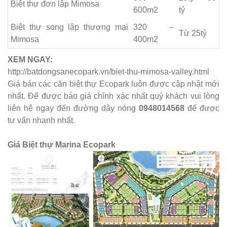
Biệt thự đơn lập Mimosa
600m2
tỷ
Biệt thự song lập thương mại
320 –
Từ 25tỷ
Mimosa
400m2
XEM NGAY:
http://batdongsanecopark.vn/biet-thu-mimosa-valley.html
Giá bán các căn biệt thự Ecopark luôn được cập nhật mới
nhất. Để được báo giá chính xác nhất quý khách vui lòng
liên hệ ngay đến đường dây nóng
0948014568
để được
tư vấn nhanh nhất.
Giá Biệt thự Marina Ecopark