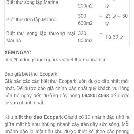
Biệt thự song lập Marina
200m2
tỷ
300 –
​23 tỷ – 30
Biệt thự đơn lập Marina
600m2
tỷ
Biệt thự song lập thương mại
320 –
Từ 30 tỷ
Marina
800m2
XEM NGAY:
http://batdongsanecopark.vn/biet-thu-marina.html
Báo giá biệt thự Ecopark
Giá bán các căn biệt thự Ecopark luôn được cập nhật mới
nhất. Để được báo giá chính xác nhất quý khách vui lòng
liên hệ ngay đến đường dây nóng
0948014568
để được
tư vấn nhanh nhất.
Khu
biệt thự đảo Ecopark
Grand có 10 nhánh đảo nhô ra
giữa mặt hồ như những nhánh cây tràn đầy sức sống. Mỗi
nhánh đảo là một tiểu khu được thiết kế theo các phong