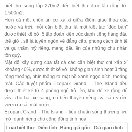
biệt thự song lập 270m2 đến biệt thự đơn lập rộng tới
1.500m2.
Hơn cả một chốn an cư xa xỉ giữa điểm giao thoa của
nước và trời, mỗi căn biệt thự là một kiệt tác “độc bản”
được thiết kế bởi 5 tập đoàn kiến trúc danh tiếng hàng đầu
thế giới, sẽ là tuyên ngôn về đẳng cấp, phong cách tinh tế
và gu thẩm mỹ riêng, mang dấu ấn của những chủ nhân
tôn quý.
Mật độ xây dựng của tất cả các căn biệt thự chỉ xấp xỉ
khoảng 40%, được thiết kế với không gian sinh hoạt 3 tầng
rộng thoáng, nhìn thẳng ra mặt hồ xanh ngọc bích, thoáng
mát. Các tuyệt phẩm Ecopark Grand – The Island đều
được thiết kế từ 4 phòng ngủ trở lên, khu để xe rộng đủ
vừa cho hai xe sang, có bến thuyền riêng, và sân vườn
vươn ra sát mặt nước.
Ecopark Grand – The Island – tiêu chuẩn sống thượng lưu
mới dành riêng cho cộng đồng tinh hoa.
Loại biệt thự
Diện tích
Bảng giá gốc
Giá giao dịch