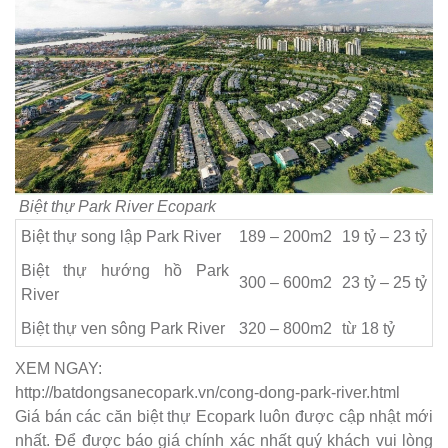
Biệt thự Park River Ecopark
Biệt thự song lập Park River
189 – 200m2
19 tỷ – 23 tỷ
Biệt thự hướng hồ Park
300 – 600m2
​23 tỷ – 25 tỷ
River
Biệt thự ven sông Park River
320 – 800m2
từ 18 tỷ
XEM NGAY:
http://batdongsanecopark.vn/cong-dong-park-river.html
Giá bán các căn biệt thự Ecopark luôn được cập nhật mới
nhất. Để được báo giá chính xác nhất quý khách vui lòng