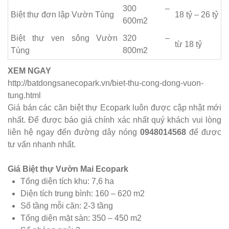
300 –
Biệt thự đơn lập Vườn Tùng
​18 tỷ – 26 tỷ
600m2
Biệt thự ven sông Vườn
320 –
từ 18 tỷ
Tùng
800m2
XEM NGAY
http://batdongsanecopark.vn/biet-thu-cong-dong-vuon-
tung.html
Giá bán các căn biệt thự Ecopark luôn được cập nhật mới
nhất. Để được báo giá chính xác nhất quý khách vui lòng
liên hệ ngay đến đường dây nóng
0948014568
để được
tư vấn nhanh nhất.
Giá Biệt thự Vườn Mai Ecopark
Tổng diện tích khu: 7,6 ha
Diện tích trung bình: 160 – 620 m2
Số tầng mỗi căn: 2-3 tầng
Tổng diện mặt sàn: 350 – 450 m2