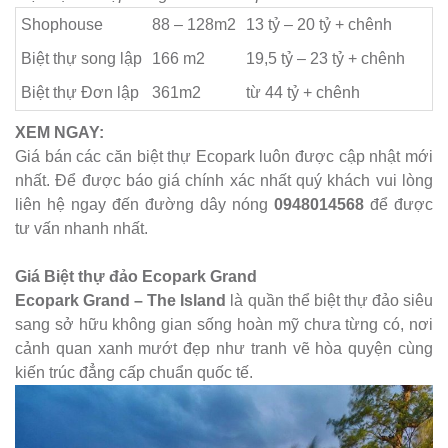
Shophouse
88 – 128m2
13 tỷ – 20 tỷ + chênh
Biệt thự song lập
166 m2
​19,5 tỷ – 23 tỷ + chênh
Biệt thự Đơn lập
361m2
từ 44 tỷ + chênh
XEM NGAY:
Giá bán các căn biệt thự Ecopark luôn được cập nhật mới
nhất. Để được báo giá chính xác nhất quý khách vui lòng
liên hệ ngay đến đường dây nóng
0948014568
để được
tư vấn nhanh nhất.
Giá Biệt thự đảo Ecopark Grand
Ecopark Grand – The Island
là quần thể biệt thự đảo siêu
sang sở hữu không gian sống hoàn mỹ chưa từng có, nơi
cảnh quan xanh mướt đẹp như tranh vẽ hòa quyện cùng
kiến trúc đẳng cấp chuẩn quốc tế.