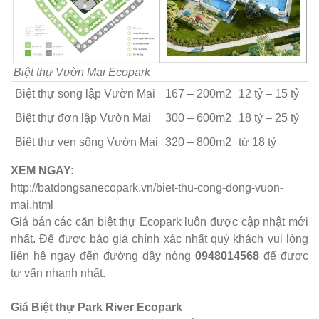
Biệt thự Vườn Mai Ecopark
Biệt thự song lập Vườn Mai
167 – 200m2
12 tỷ – 15 tỷ
Biệt thự đơn lập Vườn Mai
300 – 600m2
​18 tỷ – 25 tỷ
Biệt thự ven sông Vườn Mai
320 – 800m2
từ 18 tỷ
XEM NGAY:
http://batdongsanecopark.vn/biet-thu-cong-dong-vuon-
mai.html
Giá bán các căn biệt thự Ecopark luôn được cập nhật mới
nhất. Để được báo giá chính xác nhất quý khách vui lòng
liên hệ ngay đến đường dây nóng
0948014568
để được
tư vấn nhanh nhất.
Giá Biệt thự Park River Ecopark