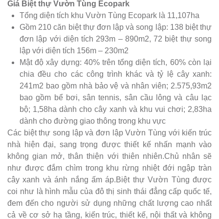
Giá Biệt thự Vườn Tùng Ecopark
Tổng diện tích khu Vườn Tùng Ecopark là 11,107ha
Gồm 210 căn biệt thự đơn lập và song lập: 138 biệt thự
đơn lập với diện tích 293m – 890m2, 72 biệt thự song
lập với diện tích 156m – 230m2
Mật độ xây dựng: 40% trên tổng diện tích, 60% còn lại
chia đều cho các công trình khác và tỷ lệ cây xanh:
241m2 bao gồm nhà bảo vệ và nhân viên; 2.575,93m2
bao gồm bể bơi, sân tennis, sân cầu lông và câu lạc
bộ; 1,58ha dành cho cây xanh và khu vui chơi; 2,83ha
dành cho đường giao thông trong khu vực
Các biệt thự song lập và đơn lập Vườn Tùng với kiến trúc
nhà hiện đại, sang trọng được thiết kế nhấn mạnh vào
không gian mở, thân thiện với thiên nhiên.Chủ nhân sẽ
như được đắm chìm trong khu rừng nhiệt đới ngập tràn
cây xanh và ánh nắng ấm áp.Biệt thự Vườn Tùng được
coi như là hình mẫu của đô thị sinh thái đẳng cấp quốc tế,
đem đến cho người sử dụng những chất lượng cao nhất
cả về cơ sở hạ tầng, kiến trúc, thiết kế, nội thất và không